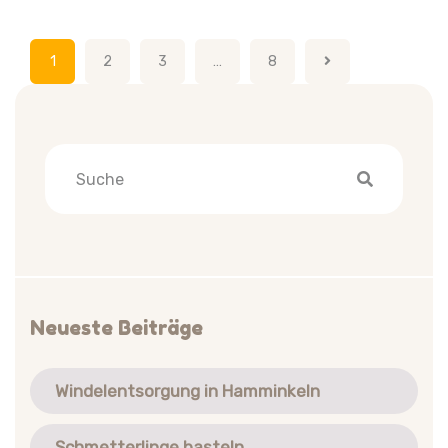
Seitennummerierung
1
2
3
…
8
der
Beiträge
Neueste Beiträge
Windelentsorgung in Hamminkeln
Schmetterlinge basteln