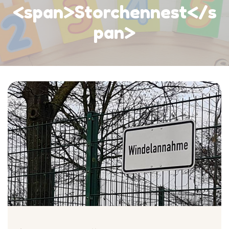
<span>Storchennest</s
pan>