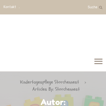
Kontakt
Suche
Kindertagespflege Storchennest
>
Articles By: Storchennest
Autor: