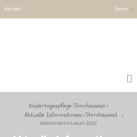
Kontakt
Suche
Kindertagespflege Storchennest
>
Aktuelle Informationen
Storchennest
>
>
Herbstmarkt in Loikum 2022