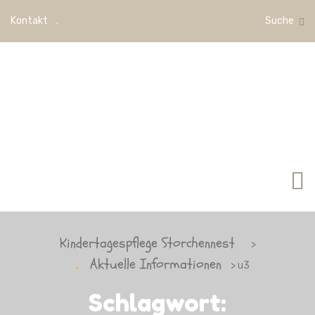
Kontakt
Suche
Kindertagespflege Storchennest
>
Aktuelle Informationen
> u3
Schlagwort: