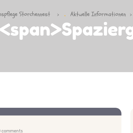
espflege Storchennest
Aktuelle Informationen
>
>
 <span>Spazie
0 comments