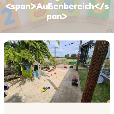
<span>Außenbereich</s
pan>