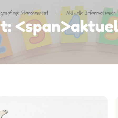
agespflege Storchennest
Aktuelle Informationen
>
t: <span>aktue