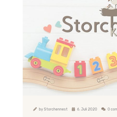
by
Storchennest
6. Juli 2020
0 co