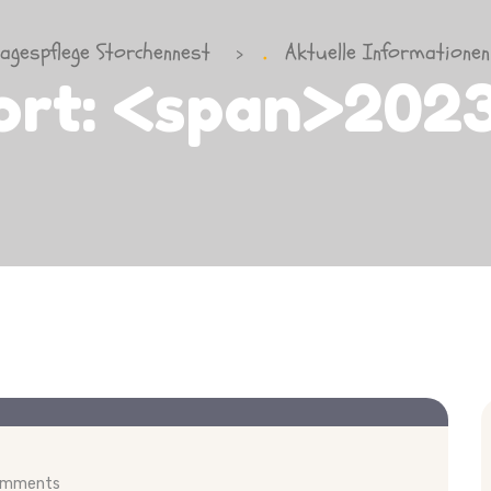
tagespflege Storchennest
Aktuelle Informationen
>
ort: <span>202
omments