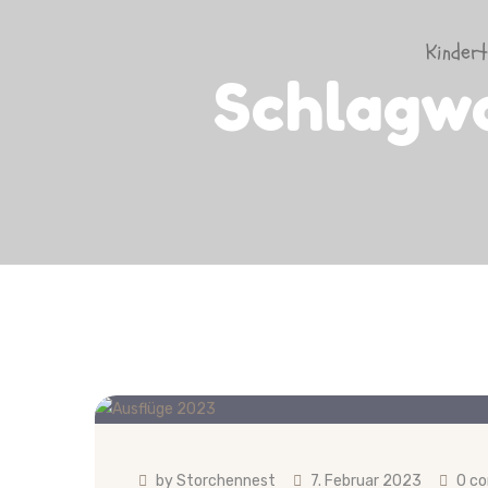
Kinder
Schlagw
by
Storchennest
7. Februar 2023
0 c