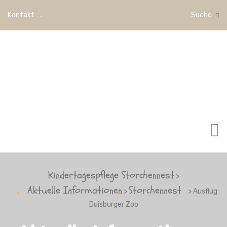
Kontakt
Suche
Kindertagespflege Storchennest
>
Aktuelle Informationen
Storchennest
>
> Ausflug
Duisburger Zoo