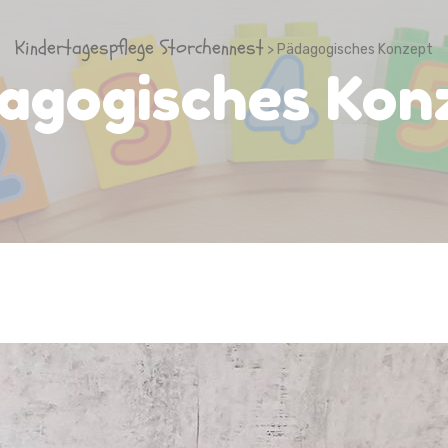
Kindertagespflege Storchennest
> Pädagogisches Konzept
agogisches Kon