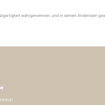
Einzigartigkeit wahrgenommen, und in seinem Anderssein ge
kt
9159021